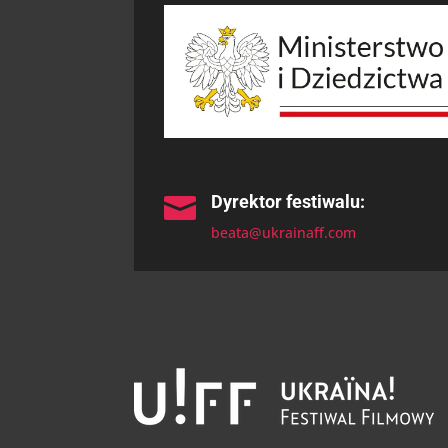
Dyrektor festiwalu:

beata@ukrainaff.com