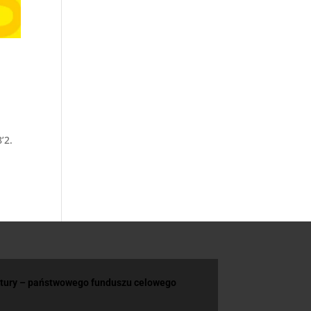
’2.
ltury – państwowego funduszu celowego