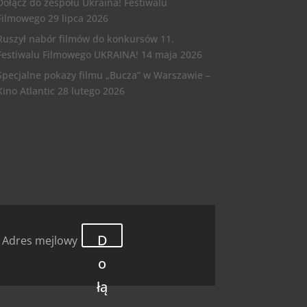
Dołącz do zespołu Ukraina! Festiwalu
Filmowego
29 lipca 2026
Ruszył nabór filmów do konkursów 11.
Festiwalu Filmowego UKRAINA!
14 maja 2026
Specjalne pokazy filmu „Bucza” w Warszawie –
Kino Atlantic
28 lutego 2026
D
o
łą