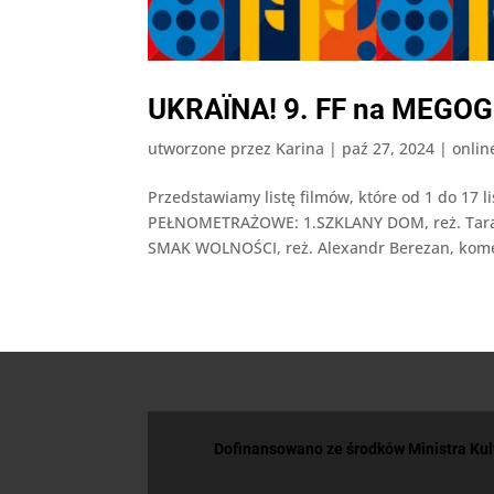
UKRAЇNA! 9. FF na MEGOG
utworzone przez
Karina
|
paź 27, 2024
|
onlin
Przedstawiamy listę filmów, które od 1 do 1
PEŁNOMETRAŻOWE: 1.SZKLANY DOM, reż. Taras D
SMAK WOLNOŚCI, reż. Alexandr Berezan, komed
Dofinansowano ze środków Ministra Ku