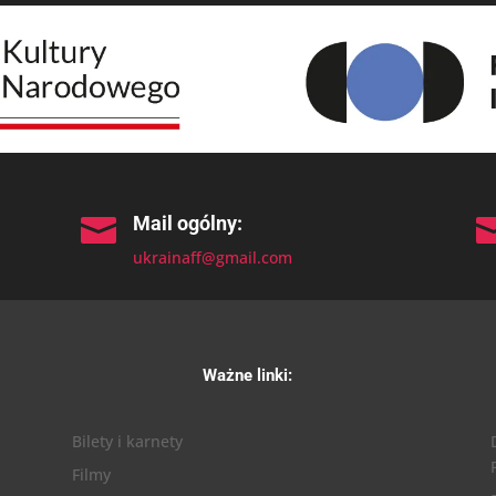
Mail ogólny:

ukrainaff@gmail.com
Ważne linki:
Bilety i karnety
Filmy