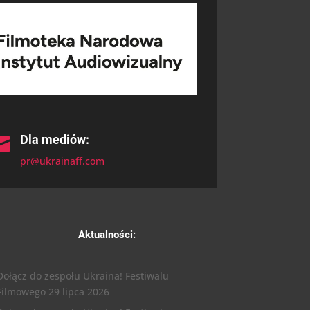
Dla mediów:

pr@ukrainaff.com
Aktualności:
Dołącz do zespołu Ukraina! Festiwalu
Filmowego
29 lipca 2026