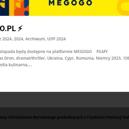
O.PL ⚡
e 2024
,
2024
,
Archiwum
,
U!FF 2024
7 listopada będą dostępne na platformie MEGOGO FILMY
ron, dramat/thriller, Ukraina, Cypr, Rumunia, Niemcy 2023, 108
ia kulinarna,...
ltury i Dziedzictwa Narodowego pochodzących z Funduszu Promocji Ku