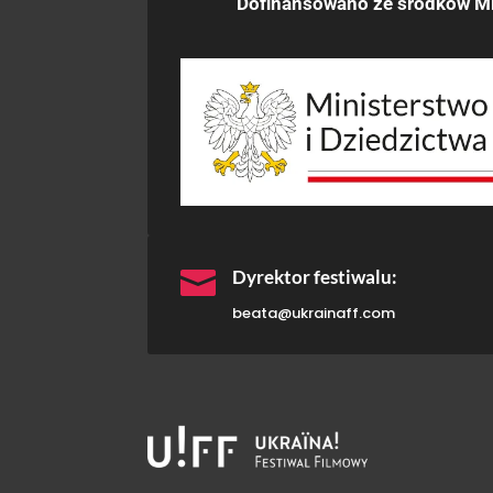
Dofinansowano ze środków Mi

Dyrektor festiwalu:
beata@ukrainaff.com