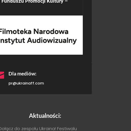
 Funduszu Promocji Kultury –

Dla mediów:
pr@ukrainaff.com
Aktualności:
Dołącz do zespołu Ukraina! Festiwalu