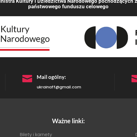
nistra Kultury i Dziedzictwa Narodowego pochodzących z
państwowego funduszu celowego

Mail ogólny:
ukrainaff@gmail.com
Ważne linki:
Bilety i karnety