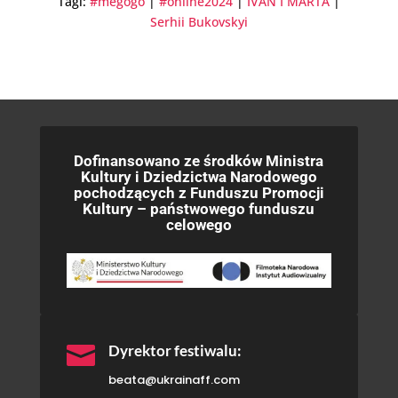
Tagi:
#megogo
|
#online2024
|
IVAN I MARTA
|
Serhii Bukovskyi
Dofinansowano ze środków Ministra
Kultury i Dziedzictwa Narodowego
pochodzących z Funduszu Promocji
Kultury – państwowego funduszu
celowego

Dyrektor festiwalu:
beata@ukrainaff.com