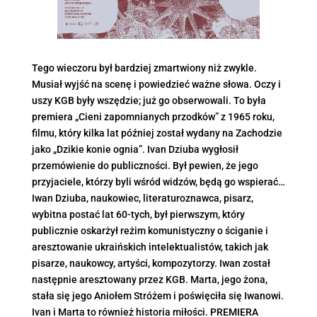
Tego wieczoru był bardziej zmartwiony niż zwykle.
Musiał wyjść na scenę i powiedzieć ważne słowa. Oczy i
uszy KGB były wszędzie; już go obserwowali. To była
premiera „Cieni zapomnianych przodków” z 1965 roku,
filmu, który kilka lat później został wydany na Zachodzie
jako „Dzikie konie ognia”. Ivan Dziuba wygłosił
przemówienie do publiczności. Był pewien, że jego
przyjaciele, którzy byli wśród widzów, będą go wspierać…
Iwan Dziuba, naukowiec, literaturoznawca, pisarz,
wybitna postać lat 60-tych, był pierwszym, który
publicznie oskarżył reżim komunistyczny o ściganie i
aresztowanie ukraińskich intelektualistów, takich jak
pisarze, naukowcy, artyści, kompozytorzy. Iwan został
następnie aresztowany przez KGB. Marta, jego żona,
stała się jego Aniołem Stróżem i poświęciła się Iwanowi.
Ivan i Marta to również historia miłości. PREMIERA