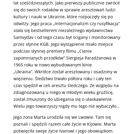
lat sześćdziesiątych. Jako pierwszy publicznie zwrócił
się do swoich rodaków w sprawie aresztowań ludzi
kultury i nauki w Ukrainie, które rozpoczęły się po
odwilży. Jego praca „Internacjonalizm czy rusyfikacja”
stała się bestsellerem niezależnego wydawnictwa
Samvydav i od tego czasu był ścigany i monitorowany
przez słynne KGB.
Jego wystąpienie miało miejsce
podczas słynnej premiery filmu „Cienie
zapomnianych przodków” Siergieja Paradżanowa w
1965 roku w nowo wybudowanym kinie
„Ukraina”.
Wkrótce został aresztowany i osadzony w
więzieniu.
Śledztwo trwało półtora roku i cały ten
czas spędził w celi aresztu śledczego. Ze względu na
zdiagnozowaną u niego w młodym wieku gruźlicę,
został zmuszony do ubiegania się o ułaskawienie.
Wielu jego towarzyszy nigdy mu tego nie wybaczyło…
Jego żona Marta urodziła się we Lwowie. Tam się
poznali i spędzili razem całe życie w Kijowie. Marta
poświęciła swoje życie Ivanowi i jego obowiązkom.