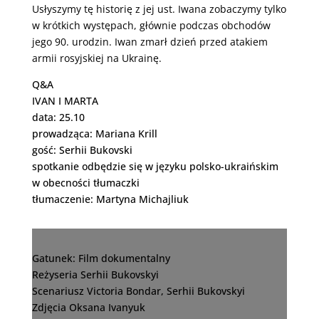
Usłyszymy tę historię z jej ust. Iwana zobaczymy tylko
w krótkich występach, głównie podczas obchodów
jego 90. urodzin.
Iwan zmarł dzień przed atakiem
armii rosyjskiej na Ukrainę.
Q&A
IVAN I MARTA
data: 25.10
prowadząca: Mariana Krill
gość: Serhii Bukovski
spotkanie odbędzie się w języku polsko-ukraińskim
w obecności tłumaczki
tłumaczenie: Martyna Michajliuk
Gatunek: Film dokumentalny
Reżyseria Serhii Bukovskyi
Scenariusz Victoria Bondar, Serhii Bukovskyi
Zdjęcia Oksana Ivanyuk