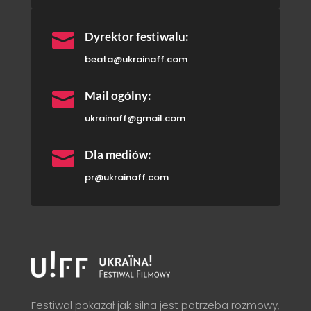

Dyrektor festiwalu:
beata@ukrainaff.com

Mail ogólny:
ukrainaff@gmail.com

Dla mediów:
pr@ukrainaff.com
Festiwal pokazał jak silna jest potrzeba rozmowy,