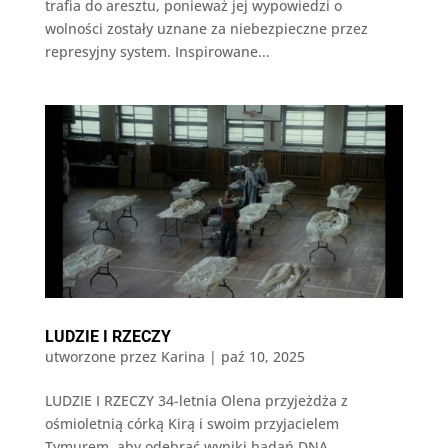
trafia do aresztu, ponieważ jej wypowiedzi o
wolności zostały uznane za niebezpieczne przez
represyjny system. Inspirowane...
LUDZIE I RZECZY
utworzone przez
Karina
|
paź 10, 2025
LUDZIE I RZECZY 34-letnia Olena przyjeżdża z
ośmioletnią córką Kirą i swoim przyjacielem
Tymurem, aby odebrać wyniki badań DNA,