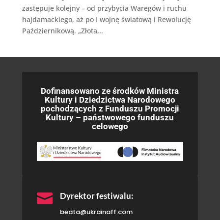
zastępuje kolejny – od przybycia Waregów i ruchu
hajdamackiego, aż po I wojnę światową i Rewolucję
Październikową. „Złota...
Dofinansowano ze środków Ministra
Kultury i Dziedzictwa Narodowego
pochodzących z Funduszu Promocji
Kultury – państwowego funduszu
celowego

Dyrektor festiwalu:
beata@ukrainaff.com