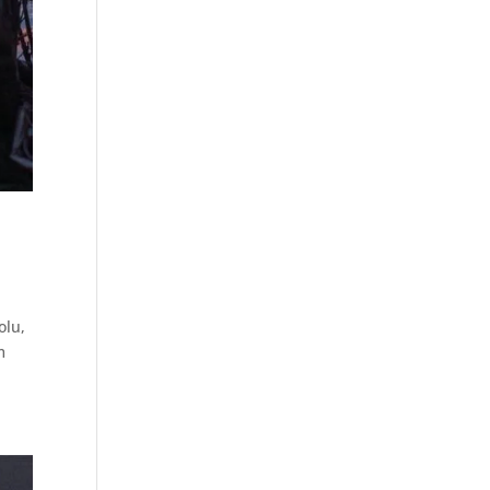
olu,
m