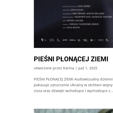
PIEŚNI PŁONĄCEJ ZIEMI
utworzone przez
Karina
|
paź 1, 2025
PIEŚNI PŁONĄCEJ ZIEMI Audiowizualny dziennik 
pokazuje zanurzenie Ukrainy w otchłani wojny t
cisza oraz dźwięki wchodzące i wychodzące z..