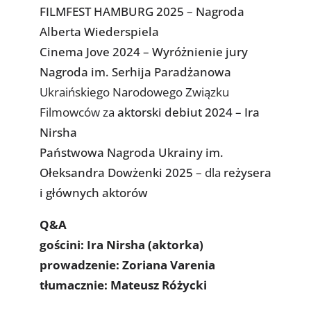
FILMFEST HAMBURG 2025
–
Nagroda
Alberta Wiederspiela
Cinema Jove 2024
–
Wyróżnienie jury
Nagroda im. Serhija Paradżanowa
Ukraińskiego Narodowego Związku
Filmowców za
aktorski debiut 2024
–
Ira
Nirsha
Państwowa Nagroda Ukrainy im.
Ołeksandra Dowżenki 2025
– dla
reżysera
i głównych aktorów
Q&A
gościni: Ira Nirsha (aktorka)
prowadzenie: Zoriana Varenia
tłumacznie: Mateusz Różycki