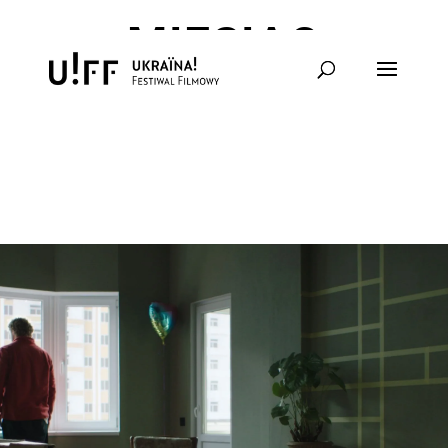
MIESIĄC
MIODOWY