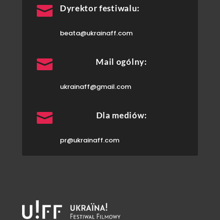

Dyrektor festiwalu:
beata@ukrainaff.com

Mail ogólny:
ukrainaff@gmail.com

Dla mediów:
pr@ukrainaff.com