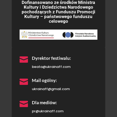
Dofinansowano ze środków Ministra
Kultury i Dziedzictwa Narodowego
pochodzących z Funduszu Promocji
Kultury – państwowego funduszu
celowego

Dyrektor festiwalu:
beata@ukrainaff.com

Mail ogólny:
ukrainaff@gmail.com

Dla mediów:
pr@ukrainaff.com