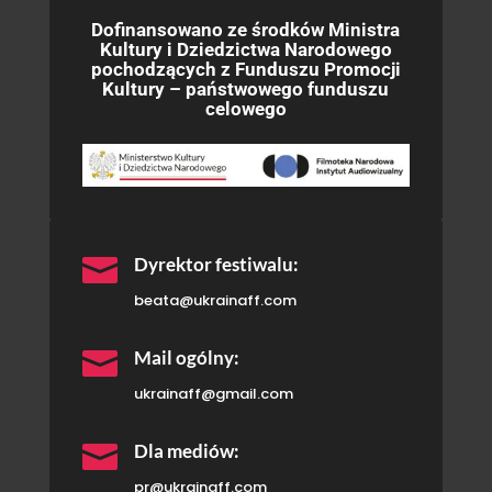
Dofinansowano ze środków Ministra
Kultury i Dziedzictwa Narodowego
pochodzących z Funduszu Promocji
Kultury – państwowego funduszu
celowego

Dyrektor festiwalu:
beata@ukrainaff.com

Mail ogólny:
ukrainaff@gmail.com

Dla mediów:
pr@ukrainaff.com