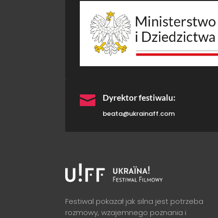

Dyrektor festiwalu:
beata@ukrainaff.com
Festiwal pokazał jak silna jest potrzeba
rozmowy, wzajemnego poznania i