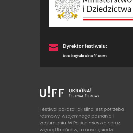

Dyrektor festiwalu:
beata@ukrainaff.com
Festiwal pokazał jak silna jest potrzeba
rozmowy, wzajemnego poznania i
zrozumienia. W Polsce mieszka coraz
więcej Ukraińców, to nasi sąsiedzi,