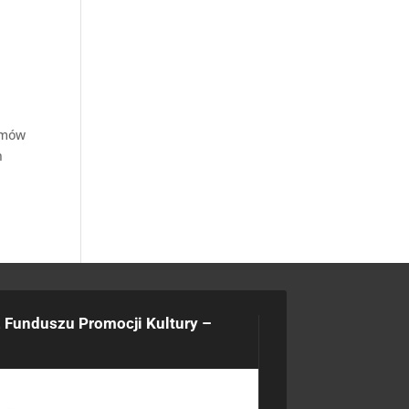
umów
h
 Funduszu Promocji Kultury –