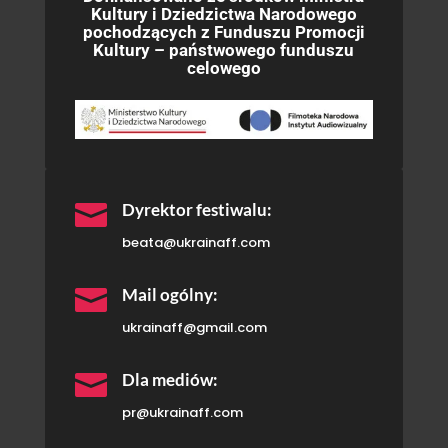
Kultury i Dziedzictwa Narodowego
pochodzących z Funduszu Promocji
Kultury – państwowego funduszu
celowego

Dyrektor festiwalu:
beata@ukrainaff.com

Mail ogólny:
ukrainaff@gmail.com

Dla mediów:
pr@ukrainaff.com