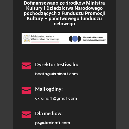
Dofinansowano ze środków Ministra
Kultury i Dziedzictwa Narodowego
pochodzących z Funduszu Promocji
Kultury – państwowego funduszu
celowego

Dyrektor festiwalu:
beata@ukrainaff.com

Mail ogólny:
ukrainaff@gmail.com

Dla mediów:
pr@ukrainaff.com