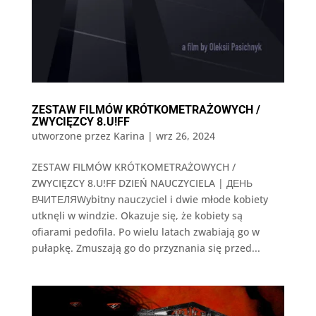
ZESTAW FILMÓW KRÓTKOMETRAŻOWYCH /
ZWYCIĘZCY 8.U!FF
utworzone przez
Karina
|
wrz 26, 2024
ZESTAW FILMÓW KRÓTKOMETRAŻOWYCH /
ZWYCIĘZCY 8.U!FF DZIEŃ NAUCZYCIELA | ДЕНЬ
ВЧИТЕЛЯWybitny nauczyciel i dwie młode kobiety
utknęli w windzie. Okazuje się, że kobiety są
ofiarami pedofila. Po wielu latach zwabiają go w
pułapkę. Zmuszają go do przyznania się przed...