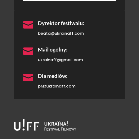

Dyrektor festiwalu:
beata@ukrainaff.com

Mail ogólny:
ukrainaff@gmail.com

Dla mediów:
pr@ukrainaff.com