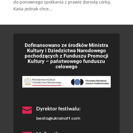
do ponownego spotkania z prawie dorosłą córką.
Katia jednak chce...
Dofinansowano ze środków Ministra
Kultury i Dziedzictwa Narodowego
pochodzących z Funduszu Promocji
Kultury – państwowego funduszu
celowego

Dyrektor festiwalu:
beata@ukrainaff.com