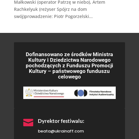
Małkowski (operator Patrzę w niebo), Artem
Rachkelyuk (reżyser Spójrz na dom
swój)prowadzenie: Piotr Pogorzelski...
Dofinansowano ze środków Ministra
Kultury i Dziedzictwa Narodowego
pochodzących z Funduszu Promocji
Kultury – państwowego funduszu
celowego

Dyrektor festiwalu:
beata@ukrainaff.com