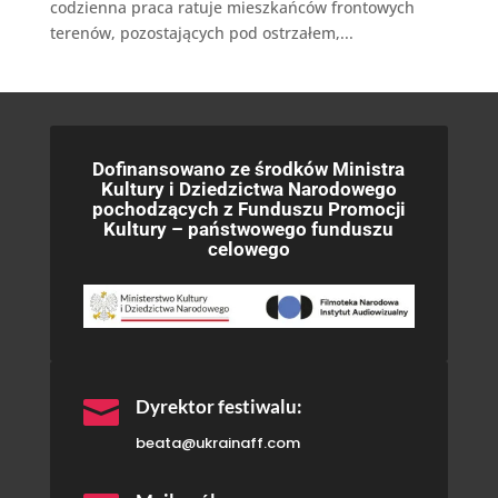
codzienna praca ratuje mieszkańców frontowych
terenów, pozostających pod ostrzałem,...
Dofinansowano ze środków Ministra
Kultury i Dziedzictwa Narodowego
pochodzących z Funduszu Promocji
Kultury – państwowego funduszu
celowego

Dyrektor festiwalu:
beata@ukrainaff.com