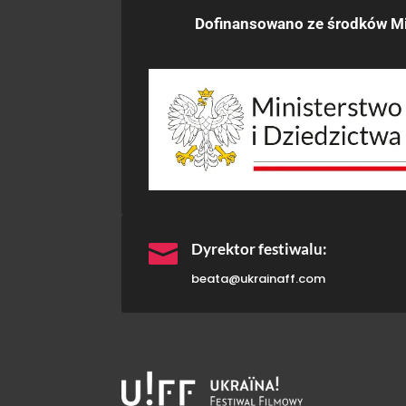
Dofinansowano ze środków Mi

Dyrektor festiwalu:
beata@ukrainaff.com