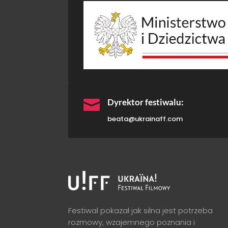

Dyrektor festiwalu:
beata@ukrainaff.com
Festiwal pokazał jak silna jest potrzeba
rozmowy, wzajemnego poznania i