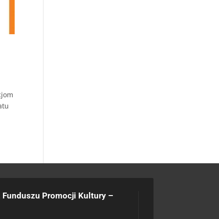
cjom
atu
 Funduszu Promocji Kultury –