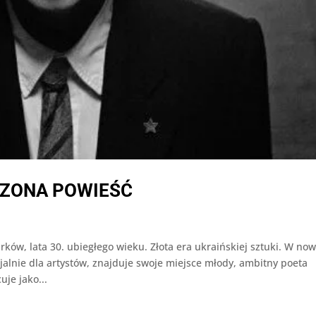
CZONA POWIEŚĆ
lata 30. ubiegłego wieku. Złota era ukraińskiej sztuki. W no
nie dla artystów, znajduje swoje miejsce młody, ambitny poeta
je jako...