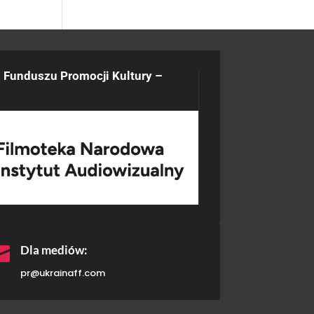
 Funduszu Promocji Kultury –

Dla mediów:
pr@ukrainaff.com