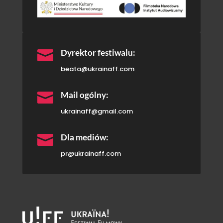

Dyrektor festiwalu:
beata@ukrainaff.com

Mail ogólny:
ukrainaff@gmail.com

Dla mediów:
pr@ukrainaff.com