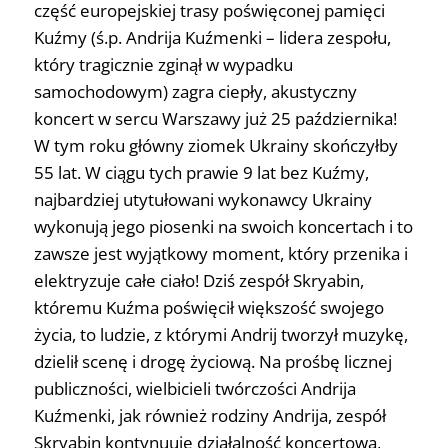
część europejskiej trasy poświęconej pamięci
Kuźmy (ś.p. Andrija Kuźmenki – lidera zespołu,
który tragicznie zginął w wypadku
samochodowym) zagra ciepły, akustyczny
koncert w sercu Warszawy już 25 października!
W tym roku główny ziomek Ukrainy skończyłby
55 lat. W ciągu tych prawie 9 lat bez Kuźmy,
najbardziej utytułowani wykonawcy Ukrainy
wykonują jego piosenki na swoich koncertach i to
zawsze jest wyjątkowy moment, który przenika i
elektryzuje całe ciało! Dziś zespół Skryabin,
któremu Kuźma poświęcił większość swojego
życia, to ludzie, z którymi Andrij tworzył muzykę,
dzielił scenę i drogę życiową. Na prośbę licznej
publiczności, wielbicieli twórczości Andrija
Kuźmenki, jak również rodziny Andrija, zespół
Skryabin kontynuuje działalność koncertową,