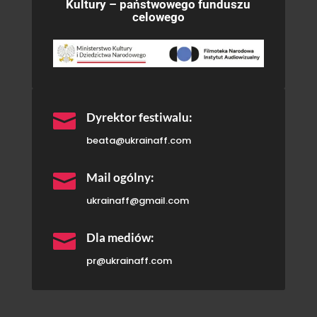
Kultury – państwowego funduszu
celowego

Dyrektor festiwalu:
beata@ukrainaff.com

Mail ogólny:
ukrainaff@gmail.com

Dla mediów:
pr@ukrainaff.com