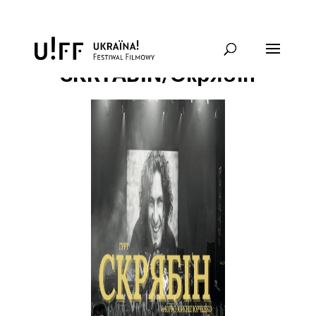
KONCERT ZESPOŁU
SKRYABIN/Скрябін