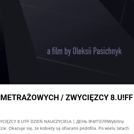
METRAŻOWYCH / ZWYCIĘZCY 8.U!FF
IĘZCY 8.U!FF DZIEŃ NAUCZYCIELA | ДЕНЬ ВЧИТЕЛЯWybitny
ie. Okazuje się, że kobiety są ofiarami pedofila. Po wielu latach