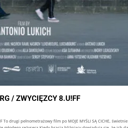
 / ZWYCIĘZCY 8.U!FF
o drugi pełnometrażowy film po MOJE MYŚLI SĄ CICHE, świetnie
ie młodego reżysera.Kiedy bracia bliźniacy dowiadują się, że ich 