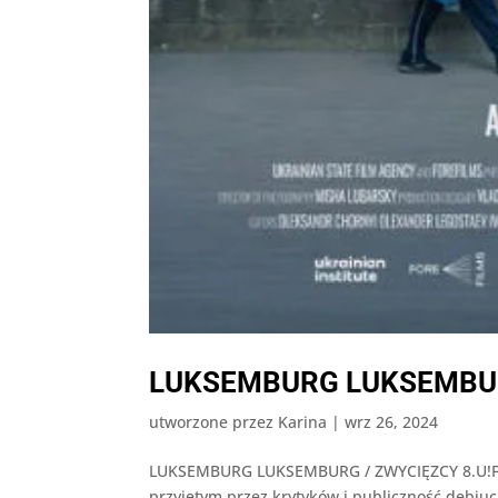
LUKSEMBURG LUKSEMBURG
utworzone przez
Karina
|
wrz 26, 2024
LUKSEMBURG LUKSEMBURG / ZWYCIĘZCY 8.U!FF T
przyjętym przez krytyków i publiczność debiuc