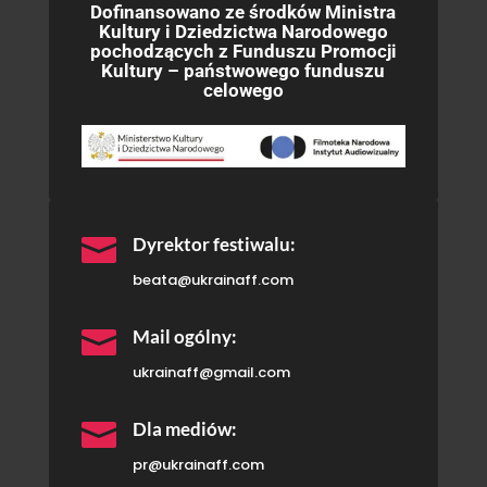
Dofinansowano ze środków Ministra
Kultury i Dziedzictwa Narodowego
pochodzących z Funduszu Promocji
Kultury – państwowego funduszu
celowego

Dyrektor festiwalu:
beata@ukrainaff.com

Mail ogólny:
ukrainaff@gmail.com

Dla mediów:
pr@ukrainaff.com